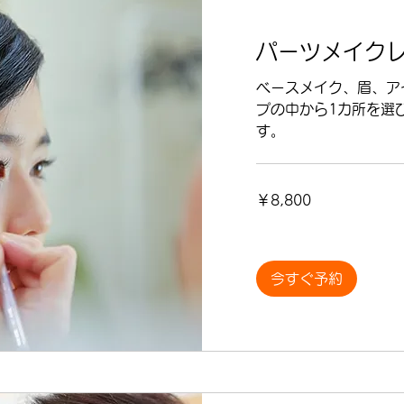
パーツメイク
ベースメイク、眉、ア
プの中から1カ所を選
す。
8,800
￥8,800
円
今すぐ予約