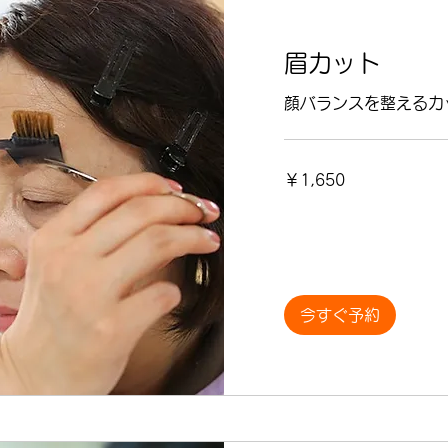
眉カット
顔バランスを整えるカ
1,650
￥1,650
円
今すぐ予約