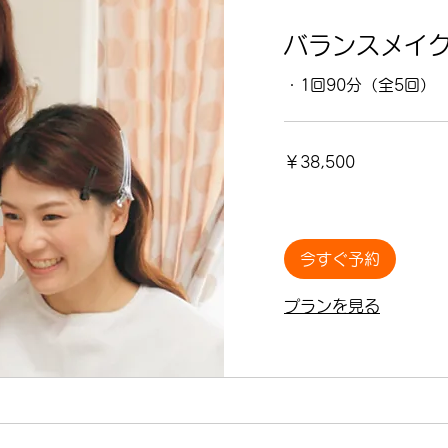
バランスメイク
・1回90分（全5回） 
38,500
￥38,500
円
今すぐ予約
プランを見る