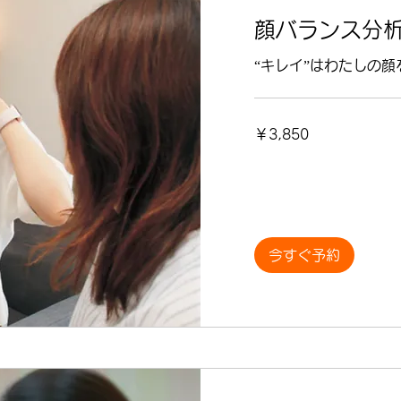
顔バランス分
“キレイ”はわたしの
3,850
￥3,850
円
今すぐ予約