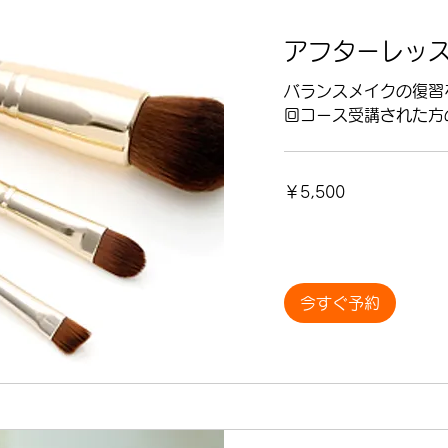
アフターレッ
バランスメイクの復習
回コース受講された方
5,500
￥5,500
円
今すぐ予約