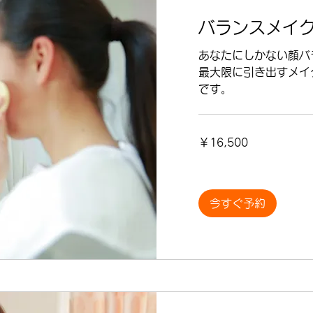
バランスメイク
あなたにしかない顔バ
最大限に引き出すメイ
です。
16,500
￥16,500
円
今すぐ予約