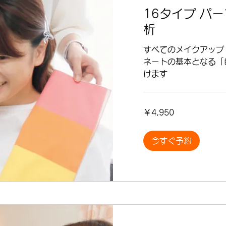
16タイプ パ
析
すべてのメイクアップ
ネートの基本となる「
けます
4,950
￥4,950
円
今すぐ予約